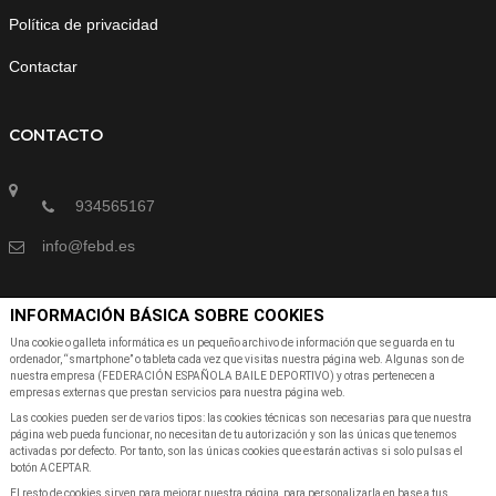
Política de privacidad
Contactar
CONTACTO
934565167
info@febd.es
INFORMACIÓN BÁSICA SOBRE COOKIES
SUSCRÍBETE A NUESTRA NEWSLETTER
Una cookie o galleta informática es un pequeño archivo de información que se guarda en tu
ordenador, “smartphone” o tableta cada vez que visitas nuestra página web. Algunas son de
nuestra empresa (FEDERACIÓN ESPAÑOLA BAILE DEPORTIVO) y otras pertenecen a
Suscribete a nuestra Newsletter para recibir las últimas noticias y ofertas
empresas externas que prestan servicios para nuestra página web.
Las cookies pueden ser de varios tipos: las cookies técnicas son necesarias para que nuestra
página web pueda funcionar, no necesitan de tu autorización y son las únicas que tenemos
activadas por defecto. Por tanto, son las únicas cookies que estarán activas si solo pulsas el
botón ACEPTAR.
El resto de cookies sirven para mejorar nuestra página, para personalizarla en base a tus