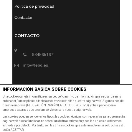
Política de privacidad
Contactar
CONTACTO
934565167
info@febd.es
SUSCRÍBETE A NUESTRA NEWSLETTER
INFORMACIÓN BÁSICA SOBRE COOKIES
Una cookie o galleta informática es un pequeño archivo de información que se guarda en tu
ordenador, “smartphone” o tableta cada vez que visitas nuestra página web. Algunas son de
Suscribete a nuestra Newsletter para recibir las últimas
nuestra empresa (FEDERACIÓN ESPAÑOLA BAILE DEPORTIVO) y otras pertenecen a
noticias y ofertas
empresas externas que prestan servicios para nuestra página web.
Las cookies pueden ser de varios tipos: las cookies técnicas son necesarias para que nuestra
página web pueda funcionar, no necesitan de tu autorización y son las únicas que tenemos
activadas por defecto. Por tanto, son las únicas cookies que estarán activas si solo pulsas el
botón ACEPTAR.